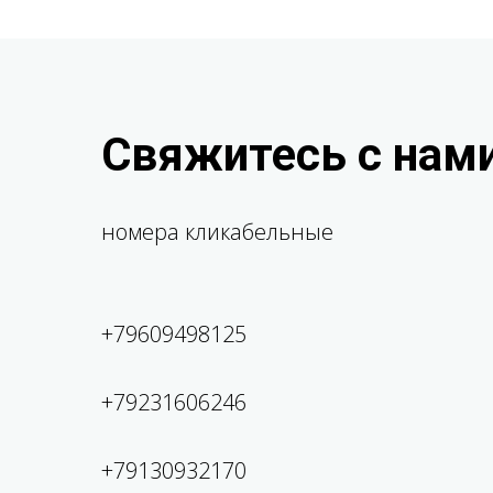
Свяжитесь с нам
номера кликабельные
+7960949
8125
+79231606246
+79130932170